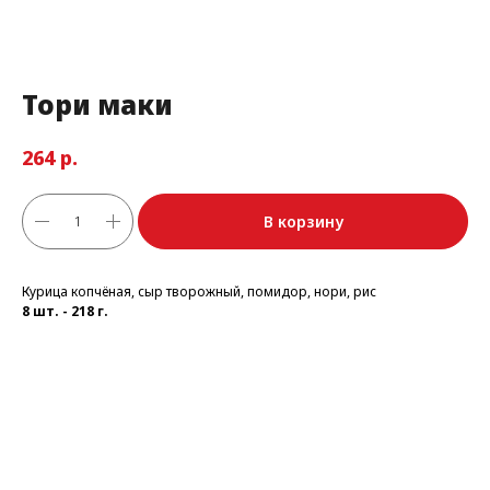
Тори маки
р.
264
В корзину
Курица копчёная, сыр творожный, помидор, нори, рис
8 шт. - 218 г.